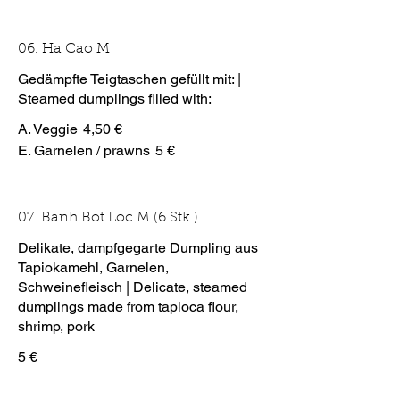
06. Ha Cao M
Gedämpfte Teigtaschen gefüllt mit: |
Steamed dumplings filled with:
A. Veggie
4,50 €
E. Garnelen / prawns
5 €
07. Banh Bot Loc M (6 Stk.)
Delikate, dampfgegarte Dumpling aus
Tapiokamehl, Garnelen,
Schweinefleisch | Delicate, steamed
dumplings made from tapioca flour,
shrimp, pork
5 €