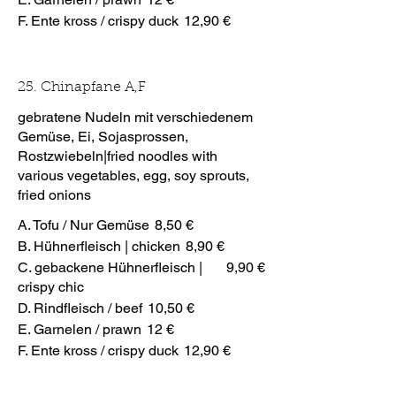
F. Ente kross / crispy duck
12,90 €
25. Chinapfane A,F
gebratene Nudeln mit verschiedenem
Gemüse, Ei, Sojasprossen,
Rostzwiebeln|fried noodles with
various vegetables, egg, soy sprouts,
fried onions
A. Tofu / Nur Gemüse
8,50 €
B. Hühnerfleisch | chicken
8,90 €
C. gebackene Hühnerfleisch |
9,90 €
crispy chic
D. Rindfleisch / beef
10,50 €
E. Garnelen / prawn
12 €
F. Ente kross / crispy duck
12,90 €