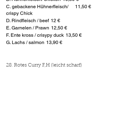
C. gebackene Hühnerfleisch/
11,50 €
crispy Chick
D. Rindfleisch / beef
12 €
E. Garnelen / Prawn
12,50 €
F. Ente kross / crisypy duck
13,50 €
G. Lachs / salmon
13,90 €
28. Rotes Curry F,H (leicht scharf)
Curry Soße in Kokosmilch mit
verschiedenem Gemüse, serviert mit
Duftreis | Curry sauce in coconut milk
with various vegetables, served with
fragrant rice
A. Tofu / Nur Gemüse
10 €
B. Hühnerfleisch/ chicken
10,50 €
C. gebackene Hühnerfleisch/
11,50 €
crispy Chick