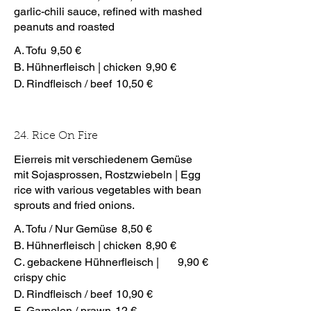
garlic-chili sauce, refined with mashed
peanuts and roasted
A. Tofu
9,50 €
B. Hühnerfleisch | chicken
9,90 €
D. Rindfleisch / beef
10,50 €
24. Rice On Fire
Eierreis mit verschiedenem Gemüse
mit Sojasprossen, Rostzwiebeln | Egg
rice with various vegetables with bean
sprouts and fried onions.
A. Tofu / Nur Gemüse
8,50 €
B. Hühnerfleisch | chicken
8,90 €
C. gebackene Hühnerfleisch |
9,90 €
crispy chic
D. Rindfleisch / beef
10,90 €
E. Garnelen / prawn
12 €