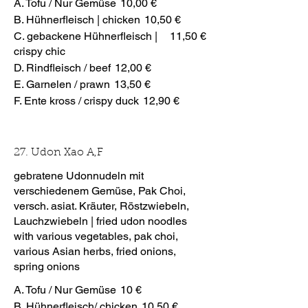
A. Tofu / Nur Gemüse
10,00 €
B. Hühnerfleisch | chicken
10,50 €
C. gebackene Hühnerfleisch |
11,50 €
crispy chic
D. Rindfleisch / beef
12,00 €
E. Garnelen / prawn
13,50 €
F. Ente kross / crispy duck
12,90 €
27. Udon Xao A,F
gebratene Udonnudeln mit
verschiedenem Gemüse, Pak Choi,
versch. asiat. Kräuter, Röstzwiebeln,
Lauchzwiebeln | fried udon noodles
with various vegetables, pak choi,
various Asian herbs, fried onions,
spring onions
A. Tofu / Nur Gemüse
10 €
B. Hühnerfleisch/ chicken
10,50 €