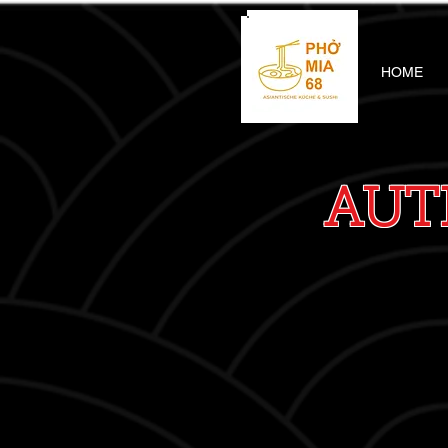
HOME
AUT